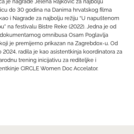
ca je nagrade Jelena Rajković za najbolju
jicu do 30 godina na Danima hrvatskog filma
 kao i Nagrade za najbolju režiju “U napuštenom
u” na festivalu Bistre Reke (2022). Jedna je od
i dokumentarnog omnibusa
Osam Poglavlja
 koji je premijerno prikazan na Zagrebdox-u. Od
 2024, radila je kao asistentkinja koordinatora za
odnu trening inicijativu za rediteljke i
entkinje CIRCLE Women Doc Accelator.