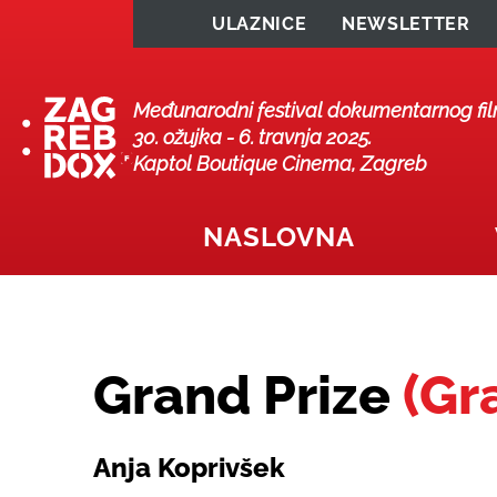
ULAZNICE
NEWSLETTER
Međunarodni festival dokumentarnog fi
30. ožujka - 6. travnja 2025.
Kaptol Boutique Cinema, Zagreb
NASLOVNA
Grand Prize
(Gr
Anja Koprivšek