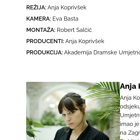
REŽIJA:
Anja Koprivšek
KAMERA:
Eva Basta
MONTAŽA:
Robert Salčić
PRODUCENTI:
Anja Koprivšek
PRODUKCIJA:
Akademija Dramske Umjetno
Anja 
Anja Ko
odsjeku
Umjetno
imao je
na Zagr