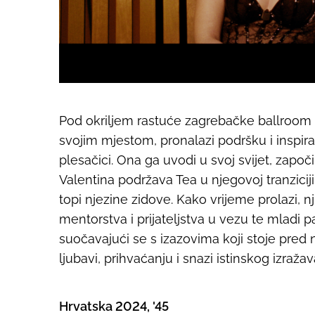
Pod okriljem rastuće zagrebačke ballroom 
svojim mjestom, pronalazi podršku i inspirac
plesačici. Ona ga uvodi u svoj svijet, započ
Valentina podržava Tea u njegovoj tranzici
topi njezine zidove. Kako vrijeme prolazi, nj
mentorstva i prijateljstva u vezu te mladi p
suočavajući se s izazovima koji stoje pred n
ljubavi, prihvaćanju i snazi istinskog izražav
Hrvatska 2024, '45