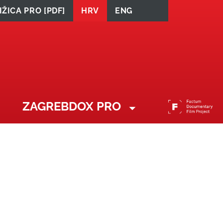
ŽICA PRO [PDF]
HRV
ENG
ZAGREBDOX PRO