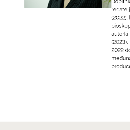
Dobitni
redatel
(2022),
bioskop
autork
(2023),
2022 do
međunar
produc