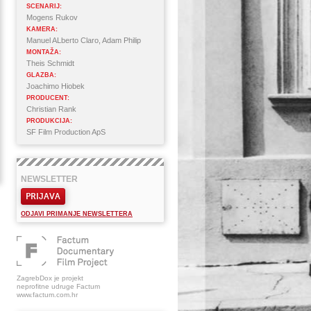
SCENARIJ:
Mogens Rukov
KAMERA:
Manuel ALberto Claro, Adam Philip
MONTAŽA:
Theis Schmidt
GLAZBA:
Joachimo Hiobek
PRODUCENT:
Christian Rank
PRODUKCIJA:
SF Film Production ApS
NEWSLETTER
PRIJAVA
ODJAVI PRIMANJE NEWSLETTERA
ZagrebDox je projekt
neprofitne udruge Factum
www.factum.com.hr