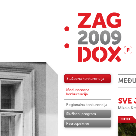
Službena konkurencija
MEĐU
Međunarodna
konkurencija
SVE 
Regionalna konkurencija
Mikala Kr
Službeni program
FOTO
Retrospektive