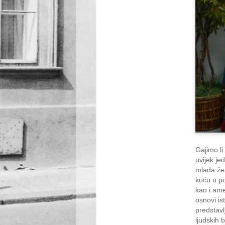
Gajimo li 
uvijek je
mlada že
kuću u p
kao i amer
osnovi ist
predstavl
ljudskih 