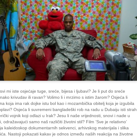
svi mi iste osjećaje tuge, sreće, bijesa i ljubavi? Je li put do sreće
dnako krivudav ili ravan? Volimo li i mrzimo s istim žarom? Osjeća li
na koja ima rak dojke istu bol kao i mozambička obitelj koja je izgubila
oplavi? Osjeća li suvremeni bangladeški rob na radu u Dubaiju isti strah
ički vojnik koji odlazi u Irak? Jesu li naše vrijednosti, snovi i nade u
i, odražavajući samo naš različiti životni stil? Film ‘Sve je relativno’
ja kaleidoskop dokumentarnih sekvenci, arhivskog materijala i slika
bića. Nastoji pokazati kakav je odnos između naših reakcija na životne