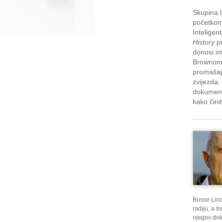
Skupina l
početkom 
Inteligen
History
pr
donosi i
Brownom, 
promašaje
zvijezda,
dokument
kako čini
Bosse Lindq
radiju, a 
njegov dok