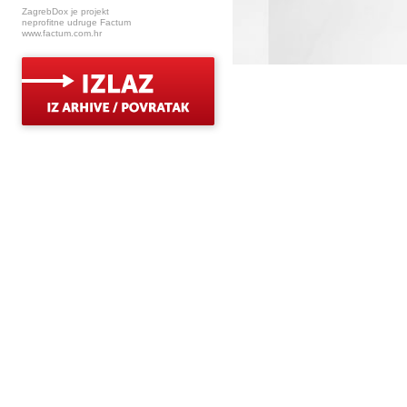
ZagrebDox je projekt
neprofitne udruge Factum
www.factum.com.hr