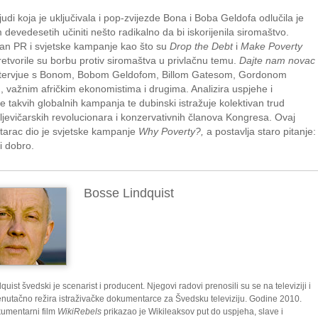
judi koja je uključivala i pop-zvijezde Bona i Boba Geldofa odlučila je
devedesetih učiniti nešto radikalno da bi iskorijenila siromaštvo.
tan PR i svjetske kampanje kao što su
Drop the Debt
i
Make Poverty
etvorile su borbu protiv siromaštva u privlačnu temu.
Dajte nam novac
ntervjue s Bonom, Bobom Geldofom, Billom Gatesom, Gordonom
važnim afričkim ekonomistima i drugima. Analizira uspjehe i
 takvih globalnih kampanja te dubinski istražuje kolektivan trud
 ljevičarskih revolucionara i konzervativnih članova Kongresa. Ovaj
arac dio je svjetske kampanje
Why Poverty?,
a postavlja staro pitanje:
ti dobro.
Bosse Lindquist
uist švedski je scenarist i producent. Njegovi radovi prenosili su se na televiziji i
trenutačno režira istraživačke dokumentarce za Švedsku televiziju. Godine 2010.
umentarni film
WikiRebels
prikazao je Wikileaksov put do uspjeha, slave i