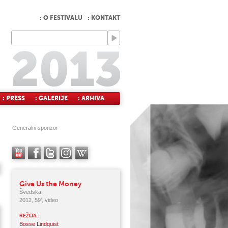
: O FESTIVALU
: KONTAKT
: PRESS
: GALERIJE
: ARHIVA
Generalni sponzor
Give Us the Money
Švedska
2012, 59', video
REŽIJA:
Bosse Lindquist