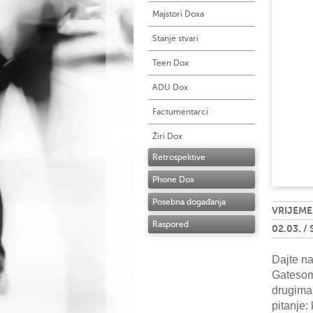
Majstori Doxa
Stanje stvari
Teen Dox
ADU Dox
Factumentarci
Žiri Dox
Retrospektive
Phone Dox
Posebna događanja
VRIJEME
Raspored
02.03. /
Dajte n
Gatesom
drugima.
pitanje: 