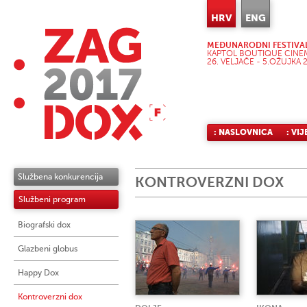
HRV
ENG
MEĐUNARODNI FESTIVA
KAPTOL BOUTIQUE CINEM
26. VELJAČE - 5.OŽUJKA 2
: NASLOVNICA
: VIJ
Službena konkurencija
KONTROVERZNI DOX
Službeni program
Biografski dox
Glazbeni globus
Happy Dox
Kontroverzni dox