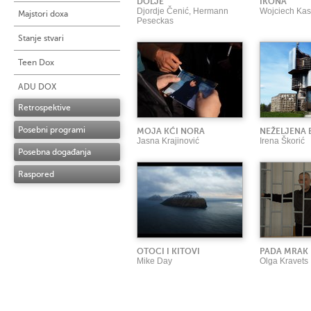
DOLJE
IKONA
Djordje Čenić, Hermann
Wojciech Kas
Majstori doxa
Peseckas
Stanje stvari
Teen Dox
ADU DOX
Retrospektive
Posebni programi
MOJA KĆI NORA
NEŽELJENA 
Jasna Krajinović
Irena Škorić
Posebna događanja
Raspored
OTOCI I KITOVI
PADA MRAK
Mike Day
Olga Kravets