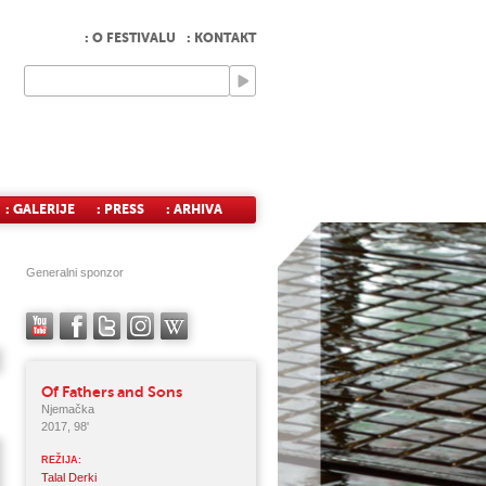
: O FESTIVALU
: KONTAKT
: GALERIJE
: PRESS
: ARHIVA
Generalni sponzor
Of Fathers and Sons
Njemačka
2017, 98'
REŽIJA:
Talal Derki