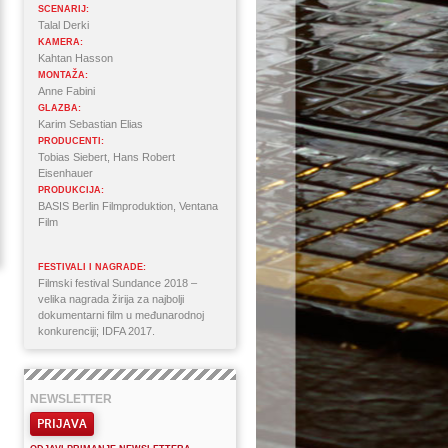
SCENARIJ:
Talal Derki
KAMERA:
Kahtan Hasson
MONTAŽA:
Anne Fabini
GLAZBA:
Karim Sebastian Elias
PRODUCENTI:
Tobias Siebert, Hans Robert
Eisenhauer
PRODUKCIJA:
BASIS Berlin Filmproduktion, Ventana
Film
FESTIVALI I NAGRADE:
Filmski festival Sundance 2018 –
velika nagrada žirija za najbolji
dokumentarni film u međunarodnoj
konkurenciji; IDFA 2017.
NEWSLETTER
PRIJAVA