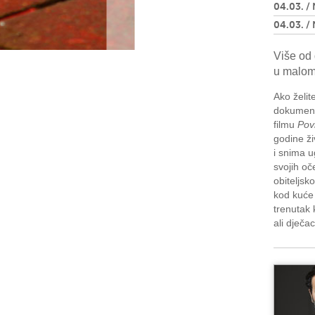
04.03. /
04.03. /
Više od 
u malom 
Ako želit
dokumenta
filmu
Pov
godine ži
i snima 
svojih oče
obiteljsk
kod kuće 
trenutak 
ali dječa