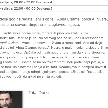
 Nedjelja, 20:00 - 22:00 Dvorana 4
 Nedjelja, 22:00 - 00:00 Dvorana 5
dvije godine redatelj živi s obitelji Abua Osame, borca Al Nusre,
selu na sjeveru Sirije i snima uglavnom djecu.
e ukrotiti svoje noćne more, morate ih prvo prikazati. Sirijski
rist Talal Derki to je naučio od svog oca pa se, kao i u prethodnom
ratak u Homs,
vraća u domovinu i životu u ratnoj zoni. Više od dvije
vi s obitelji Abua Osame, borca Al Nusre, u malom selu na sjeveru Sirije
uglavnom djecu. Dječake od malih nogu pripremaju da krenu stopama
va i postanu božji vojnici. U filmu se isprepliću ratni užasi i intima
og života. Abu Osama se na obližnjem frontu bori protiv neprijatelja, a
se mazi sa sinovima i sanja o kalifatu. Redateljeva je namjera uhvatiti
kad se djeca moraju odreći djetinjstva i postati džihadisti. Rat se bliži,
ci su već naučili da nikad ne smiju plakati.
Talal Derki