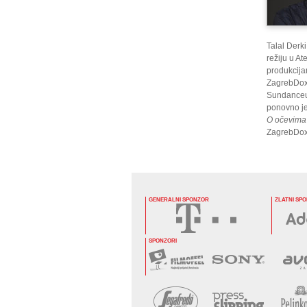
Talal Derki
režiju u 
produkcij
ZagrebDoxu
Sundanceu,
ponovno je
O očevima 
ZagrebDox
GENERALNI SPONZOR
ZLATNI SP
SPONZORI