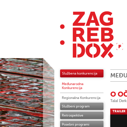
Službena konkurencija
MEĐU
Međunarodna
Konkurencija
O OČ
Regionalna Konkurencija
Talal Derk
Službeni program
TRAILER
Retrospektive
Posebni programi