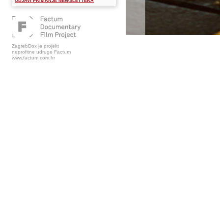
ODJAVI PRIMANJE NEWSLETTERA
ZagrebDox je projekt
neprofitne udruge Factum
www.factum.com.hr