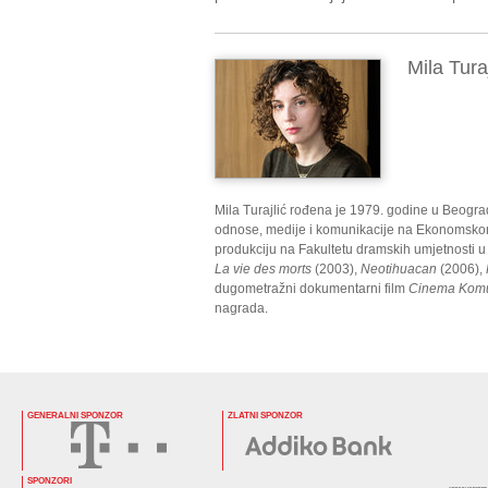
Mila Turaj
Mila Turajlić rođena je 1979. godine u Beogra
odnose, medije i komunikacije na Ekonomskom f
produkciju na Fakultetu dramskih umjetnosti u
La vie des morts
(2003),
Neotihuacan
(2006),
dugometražni dokumentarni film
Cinema Komu
nagrada.
GENERALNI SPONZOR
ZLATNI SPONZOR
SPONZORI