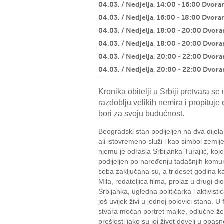
04.03. / Nedjelja, 14:00 - 16:00 Dvora
04.03. / Nedjelja, 16:00 - 18:00 Dvora
04.03. / Nedjelja, 18:00 - 20:00 Dvora
04.03. / Nedjelja, 18:00 - 20:00 Dvora
04.03. / Nedjelja, 20:00 - 22:00 Dvora
04.03. / Nedjelja, 20:00 - 22:00 Dvora
Kronika obitelji u Srbiji pretvara se 
razdoblju velikih nemira i propituj
bori za svoju budućnost.
Beogradski stan podijeljen na dva dijela 
ali istovremeno služi i kao simbol zemlj
njemu je odrasla Srbijanka Turajlić, koj
podijeljen po naređenju tadašnjih komuni
soba zaključana su, a trideset godina ka
Mila, redateljica filma, prolaz u drugi di
Srbijanka, ugledna političarka i aktivisti
još uvijek živi u jednoj polovici stana. U f
stvara moćan portret majke, odlučne že
prošlosti iako su joj život doveli u opas