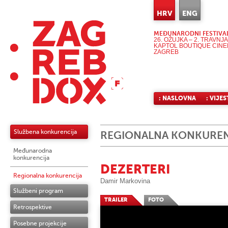
HRV
ENG
MEĐUNARODNI FESTIVA
26. OŽUJKA – 2. TRAVNJA
KAPTOL BOUTIQUE CIN
ZAGREB
: NASLOVNA
: VIJES
Službena konkurencija
REGIONALNA KONKUREN
Međunarodna
konkurencija
DEZERTERI
Regionalna konkurencija
Damir Markovina
Službeni program
TRAILER
FOTO
Retrospektive
Posebne projekcije