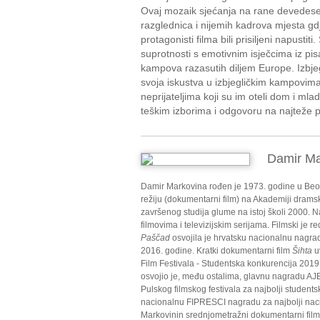
Ovaj mozaik sjećanja na rane devedese
razglednica i nijemih kadrova mjesta gdj
protagonisti filma bili prisiljeni napustit
suprotnosti s emotivnim isječcima iz pis
kampova razasutih diljem Europe. Izbjeg
svoja iskustva u izbjegličkim kampovim
neprijateljima koji su im oteli dom i mlad
teškim izborima i odgovoru na najteže pit
Damir Ma
Damir Markovina rođen je 1973. godine u Beogr
režiju (dokumentarni film) na Akademiji dram
završenog studija glume na istoj školi 2000.
filmovima i televizijskim serijama. Filmski je 
Paščad
osvojila je hrvatsku nacionalnu nagrad
2016. godine. Kratki dokumentarni film
Šihta
u
Film Festivala - Studentska konkurencija 201
osvojio je, među ostalima, glavnu nagradu AJ
Pulskog filmskog festivala za najbolji student
nacionalnu FIPRESCI nagradu za najbolji nacio
Markovinin srednjometražni dokumentarni fil