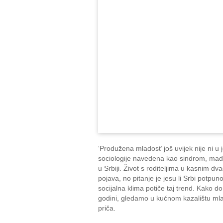
‘Produžena mladost’ još uvijek nije ni u 
sociologije navedena kao sindrom, mad
u Srbiji. Život s roditeljima u kasnim dv
pojava, no pitanje je jesu li Srbi potpuno
socijalna klima potiče taj trend. Kako d
godini, gledamo u kućnom kazalištu mlade
priča.