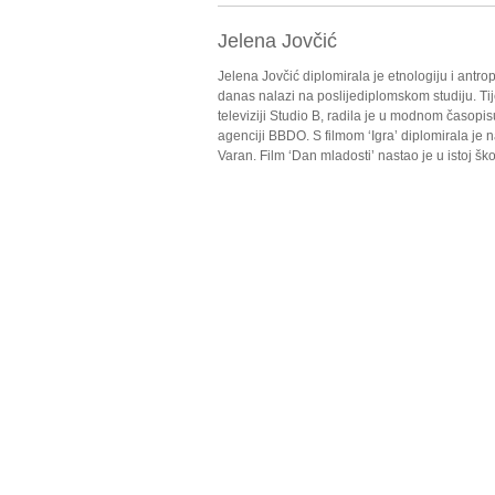
Jelena Jovčić
Jelena Jovčić diplomirala je etnologiju i antr
danas nalazi na poslijediplomskom studiju. Ti
televiziji Studio B, radila je u modnom časopis
agenciji BBDO. S filmom ‘Igra’ diplomirala je 
Varan. Film ‘Dan mladosti’ nastao je u istoj škol