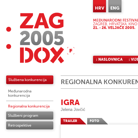
HRV
ENG
MEĐUNARODNI FESTIVA
ZAGREB, HRVATSKA, KINO
21. - 26. VELJAČE 2005.
: NASLOVNICA
: VIJ
Službena konkurencija
REGIONALNA KONKUREN
Međunarodna
konkurencija
IGRA
Regionalna konkurencija
Jelena Jovčić
Službeni program
TRAILER
FOTO
Retrospektive