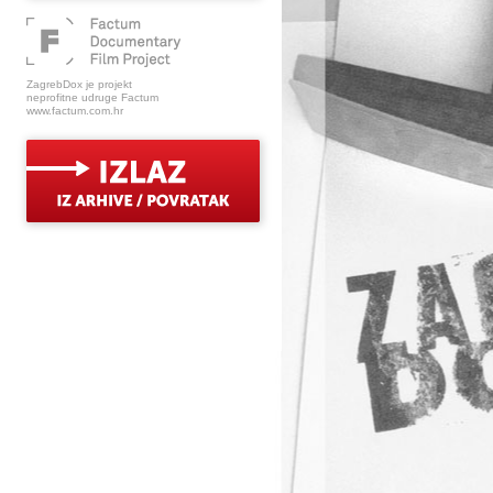
ZagrebDox je projekt
neprofitne udruge Factum
www.factum.com.hr