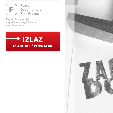
ZagrebDox je projekt
neprofitne udruge Factum
www.factum.com.hr