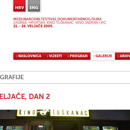
HRV
ENG
MEĐUNARODNI FESTIVAL DOKUMENTARNOG FILMA
ZAGREB, HRVATSKA, KINO TUŠKANAC, KINO JADRAN I KIC
21. - 26. VELJAČE 2005.
: NASLOVNICA
: VIJESTI
: PROGRAM
: GALERIJE
: ARHI
GRAFIJE
VELJAČE, DAN 2