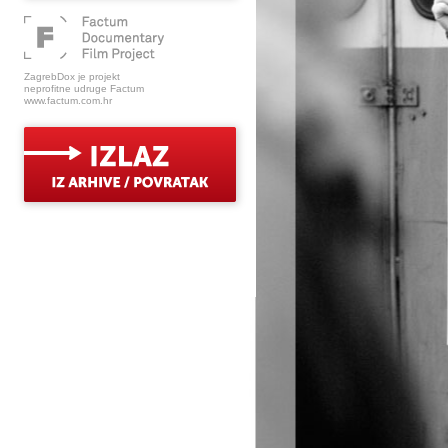
ZagrebDox je projekt
neprofitne udruge Factum
www.factum.com.hr