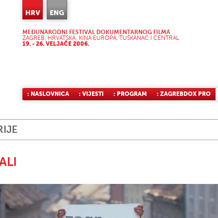
HRV
ENG
MEĐUNARODNI FESTIVAL DOKUMENTARNOG FILMA
ZAGREB, HRVATSKA; KINA EUROPA, TUŠKANAC I CENTRAL
19. - 26. VELJAČE 2006.
: NASLOVNICA
: VIJESTI
: PROGRAM
: ZAGREBDOX PRO
RIJE
ALI