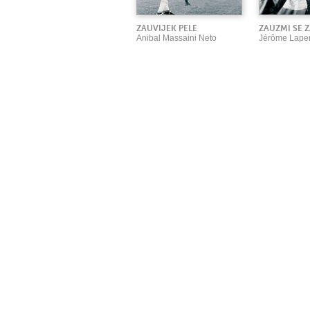
ZAUVIJEK PELE
ZAUZMI SE 
Anibal Massaini Neto
Jérôme Lape