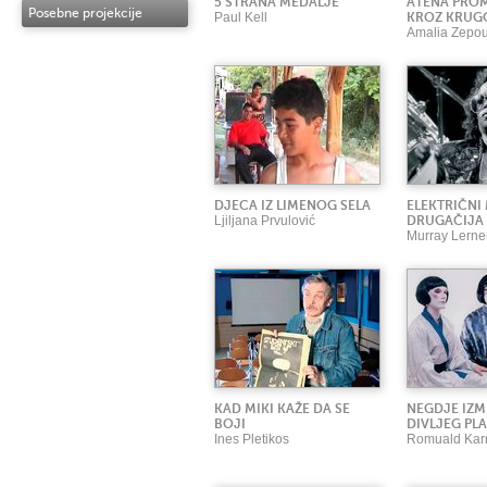
5 STRANA MEDALJE
ATENA PRO
Posebne projekcije
Paul Kell
KROZ KRUG
Amalia Zepo
DJECA IZ LIMENOG SELA
ELEKTRIČNI 
Ljiljana Prvulović
DRUGAČIJA 
Murray Lerne
KAD MIKI KAŽE DA SE
NEGDJE IZM
BOJI
DIVLJEG P
Ines Pletikos
Romuald Kar