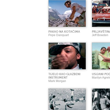
PAKAO NA KOTAČIMA
PRLJAVŠTIN
Pepe Danquart
Jeff Bowden
TIJELO KAO GLAZBENI
USIJANI PO
INSTRUMENT
Marilyn Agrel
Mark Morgan