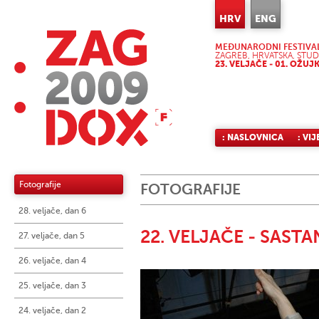
HRV
ENG
MEĐUNARODNI FESTIVA
ZAGREB, HRVATSKA, STU
23. VELJAČE - 01. OŽUJ
: NASLOVNICA
: VIJ
Fotografije
FOTOGRAFIJE
28. veljače, dan 6
22. VELJAČE - SASTA
27. veljače, dan 5
26. veljače, dan 4
25. veljače, dan 3
24. veljače, dan 2