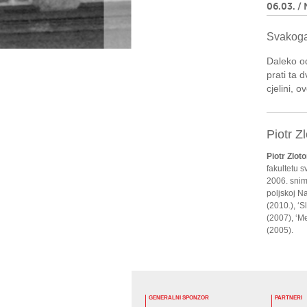
06.03. / 
Svakoga 
Daleko od
prati ta 
cjelini, o
Piotr Z
Piotr Zlot
fakultetu s
2006. snimi
poljskoj Na
(2010.), ‘S
(2007), ‘M
(2005).
GENERALNI SPONZOR
PARTNERI