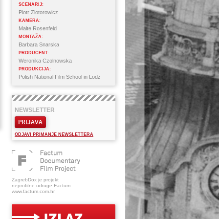
SCENARIJ:
Piotr Zlotorowicz
KAMERA:
Malte Rosenfeld
MONTAŽA:
Barbara Snarska
PRODUCENT:
Weronika Czolnowska
PRODUKCIJA:
Polish National Film School in Lodz
NEWSLETTER
PRIJAVA
ODJAVI PRIMANJE NEWSLETTERA
ZagrebDox je projekt
neprofitne udruge Factum
www.factum.com.hr