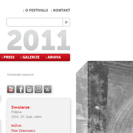
: O FESTIVALU
: KONTAKT
: PRESS
: GALERIJE
: ARHIVA
Generalni sponzor
Smolarze
Poljska
2010, 15', boja, video
REŽIJA:
Piotr Zlotorowicz