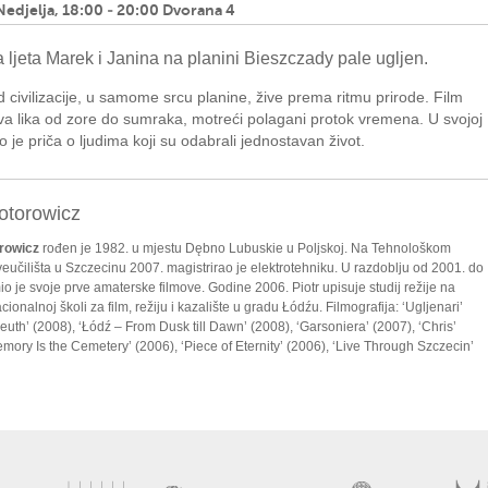
Nedjelja, 18:00 - 20:00 Dvorana 4
ljeta Marek i Janina na planini Bieszczady pale ugljen.
 civilizacije, u samome srcu planine, žive prema ritmu prirode. Film
dva lika od zore do sumraka, motreći polagani protok vremena. U svojoj
vo je priča o ljudima koji su odabrali jednostavan život.
lotorowicz
orowicz
rođen je 1982. u mjestu Dębno Lubuskie u Poljskoj. Na Tehnološkom
veučilišta u Szczecinu 2007. magistrirao je elektrotehniku. U razdoblju od 2001. do
o je svoje prve amaterske filmove. Godine 2006. Piotr upisuje studij režije na
cionalnoj školi za film, režiju i kazalište u gradu Łódźu. Filmografija: ‘Ugljenari’
leuth’ (2008), ‘Łódź – From Dusk till Dawn’ (2008), ‘Garsoniera’ (2007), ‘Chris’
emory Is the Cemetery’ (2006), ‘Piece of Eternity’ (2006), ‘Live Through Szczecin’