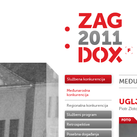
Službena konkurencija
MEĐU
Međunarodna
konkurencija
UGL
Regionalna konkurencija
Piotr Zlot
Službeni program
FOTO
Retrospektive
Posebna događanja