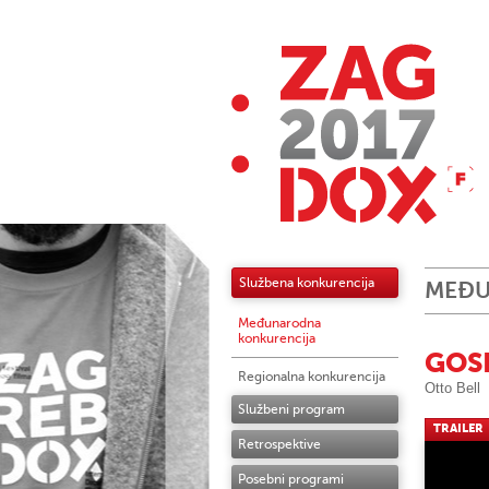
Službena konkurencija
MEĐU
Međunarodna
konkurencija
GOS
Regionalna konkurencija
Otto Bell
Službeni program
TRAILER
Retrospektive
Posebni programi