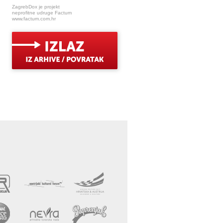
ZagrebDox je projekt
neprofitne udruge Factum
www.factum.com.hr