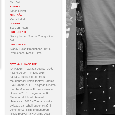
Otto Bell
KAMERA:
Simon Niblett
MONTAŽA:
Pierre Takal
GLAZBA:
Sia, Jeff Peters
PRODUCENTI:
Stacey Reiss, Sharon Chang, Otto
Bell
PRODUKCIJA:
Stacey Reiss Productions, 19340
Productions, Kissiki Films
FESTIVALI I NAGRADE:
IDFA 2016 – nagrada publike, treće
mjesto; Aspen Filmfest 2016 –
nagrada publike, drugo mjesto;
Međunarodni filmski festival Cinema
Eye Honors 2017 – Nagrada Cinema
Eye; Međunarodni filmski festival u
Denveru 2016 – nagrada publike;
Međunarodni filmski festival u
Hamptonsu 2016 – Zlatna morska
zvijezda za najbolji dugometražni
dokumentarni film; Međunarodni
filmski festival na Havajima 2016 –