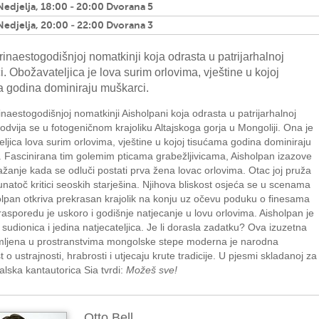
Nedjelja, 18:00 - 20:00 Dvorana 5
Nedjelja, 20:00 - 22:00 Dvorana 3
trinaestogodišnjoj nomatkinji koja odrasta u patrijarhalnoj
i. Obožavateljica je lova surim orlovima, vještine u kojoj
a godina dominiraju muškarci.
rinaestogodišnjoj nomatkinji Aisholpani koja odrasta u patrijarhalnoj
 odvija se u fotogeničnom krajoliku Altajskoga gorja u Mongoliji. Ona je
ljica lova surim orlovima, vještine u kojoj tisućama godina dominiraju
 Fascinirana tim golemim pticama grabežljivicama, Aisholpan izazove
žanje kada se odluči postati prva žena lovac orlovima. Otac joj pruža
natoč kritici seoskih starješina. Njihova bliskost osjeća se u scenama
lpan otkriva prekrasan krajolik na konju uz očevu poduku o finesama
rasporedu je uskoro i godišnje natjecanje u lovu orlovima. Aisholpan je
sudionica i jedina natjecateljica. Je li dorasla zadatku? Ova izuzetna
imljena u prostranstvima mongolske stepe moderna je narodna
t o ustrajnosti, hrabrosti i utjecaju krute tradicije. U pjesmi skladanoj za
ralska kantautorica Sia tvrdi:
Možeš sve!
Otto Bell