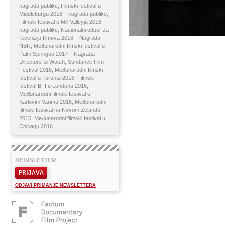
nagrada publike; Filmski festival u
Middleburgu 2016 – nagrada publike;
Filmski festival u Mill Valleyju 2016 –
nagrada publike; Nacionalni odbor za
recenziju filmova 2016 – Nagrada
NBR; Međunarodni filmski festival u
Palm Springsu 2017 – Nagrada
Directors to Watch; Sundance Film
Festival 2016; Međunarodni filmski
festival u Torontu 2016; Filmski
festival BFI u Londonu 2016;
Međunarodni filmski festival u
Karlovim Varima 2016; Međunarodni
filmski festival na Novom Zelandu
2016; Međunarodni filmski festival u
Chicagu 2016
NEWSLETTER
PRIJAVA
ODJAVI PRIMANJE NEWSLETTERA