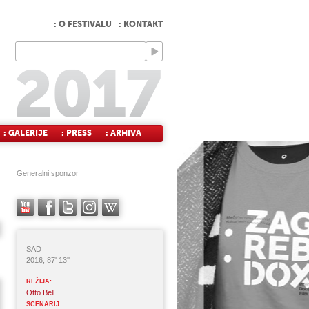
: O FESTIVALU
: KONTAKT
: GALERIJE
: PRESS
: ARHIVA
Generalni sponzor
SAD
2016, 87' 13''
REŽIJA:
Otto Bell
SCENARIJ: