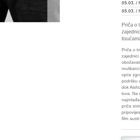
05.03. / 
05.03. / 
Priča o 
zajednic
tisućam
Priča o t
zajednici
obožavate
muškarci.
opće zgra
podršku u
dok Aisho
lova. Na 
najmlađa 
priča sn
pripovijes
film aust