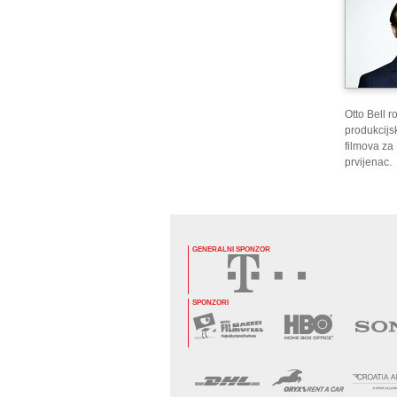
Otto Bell 
produkcijs
filmova za 
prvijenac.
GENERALNI SPONZOR
SPONZORI