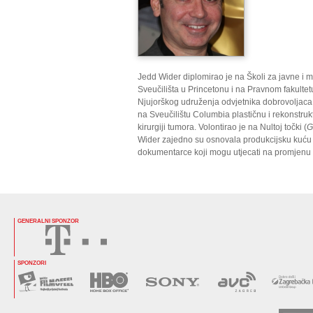
Jedd Wider diplomirao je na Školi za javne 
Sveučilišta u Princetonu i na Pravnom fakultet
Njujorškog udruženja odvjetnika dobrovoljaca 
na Sveučilištu Columbia plastičnu i rekonstru
kirurgiji tumora. Volontirao je na Nultoj točki (
G
Wider zajedno su osnovala produkcijsku kuću W
dokumentarce koji mogu utjecati na promjenu 
GENERALNI SPONZOR
SPONZORI