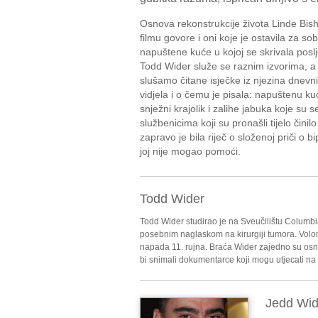
Osnova rekonstrukcije života Linde Bisho
filmu govore i oni koje je ostavila za so
napuštene kuće u kojoj se skrivala poslj
Todd Wider služe se raznim izvorima, a
slušamo čitane isječke iz njezina dnevni
vidjela i o čemu je pisala: napuštenu ku
snježni krajolik i zalihe jabuka koje su 
službenicima koji su pronašli tijelo čini
zapravo je bila riječ o složenoj priči o 
joj nije mogao pomoći.
Todd Wider
Todd Wider studirao je na Sveučilištu Columbia
posebnim naglaskom na kirurgiji tumora. Volont
napada 11. rujna. Braća Wider zajedno su osn
bi snimali dokumentarce koji mogu utjecati na 
Jedd Wid