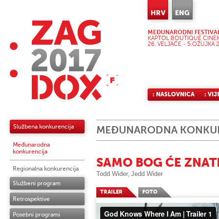
HRV
ENG
MEĐUNARODNI FESTIVA
KAPTOL BOUTIQUE CINEM
26. VELJAČE - 5.OŽUJKA 2
: NASLOVNICA
: VIJ
Službena konkurencija
MEĐUNARODNA KONKUR
Međunarodna
konkurencija
SAMO BOG ĆE ZNAT
Regionalna konkurencija
Todd Wider
Jedd Wider
,
Službeni program
TRAILER
FOTO
Retrospektive
Posebni programi