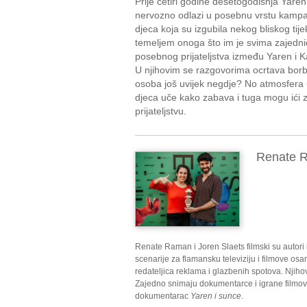
Prije četiri godine desetogodišnja Yaren
nervozno odlazi u posebnu vrstu kampa,
djeca koja su izgubila nekog bliskog ti
temeljem onoga što im je svima zajednič
posebnog prijateljstva između Yaren i Ka
U njihovim se razgovorima ocrtava borba
osoba još uvijek negdje? No atmosfera 
djeca uče kako zabava i tuga mogu ići za
prijateljstvu.
Renate R
Renate Raman i Joren Slaets filmski su autori i
scenarije za flamansku televiziju i filmove o
redateljica reklama i glazbenih spotova. Njih
Zajedno snimaju dokumentarce i igrane filmove 
dokumentarac
Yaren i sunce
.