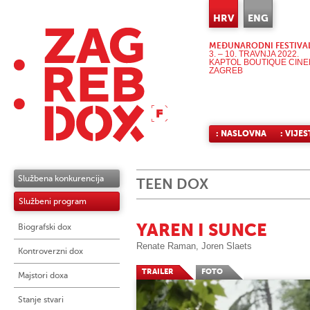
HRV
ENG
MEĐUNARODNI FESTIVA
3. – 10. TRAVNJA 2022.
KAPTOL BOUTIQUE CIN
ZAGREB
: NASLOVNA
: VIJES
Službena konkurencija
TEEN DOX
Službeni program
YAREN I SUNCE
Biografski dox
Renate Raman, Joren Slaets
Kontroverzni dox
TRAILER
FOTO
Majstori doxa
Stanje stvari