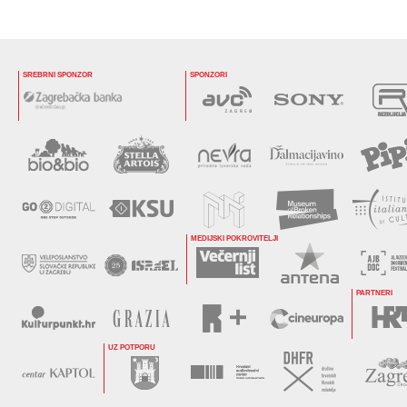
SREBRNI SPONZOR
SPONZORI
MEDIJSKI POKROVITELJI
PARTNERI
UZ POTPORU