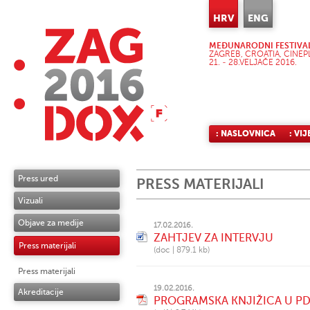
HRV
ENG
MEĐUNARODNI FESTIVA
ZAGREB, CROATIA, CINEP
21. - 28.VELJAČE 2016.
: NASLOVNICA
: VIJ
Press ured
PRESS MATERIJALI
Vizuali
Objave za medije
17.02.2016.
ZAHTJEV ZA INTERVJU
Press materijali
(
doc
|
879.1 kb
)
Press materijali
19.02.2016.
Akreditacije
PROGRAMSKA KNJIŽICA U P