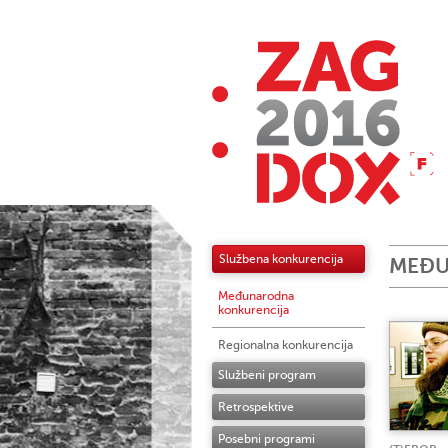
Službena konkurencija
MEĐU
Međunarodna
konkurencija
Regionalna konkurencija
Službeni program
Retrospektive
Posebni programi