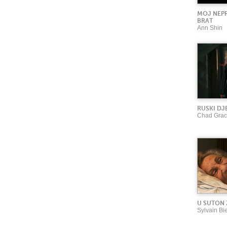
MOJ NEPR
BRAT
Ann Shin
RUSKI DJ
Chad Grac
U SUTON 
Sylvain Bi