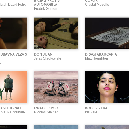
BICIKLI PROTIV
ČOPOR
bral, David Felix
AUTOMOBILA
Crystal Moselle
Fredrik Gertten
UBAVNA VEZA S
DON JUAN
DRAGI ARAUCARIA
Jerzy Sladkowski
Matt Houghton
d
O STE IGRALI
IZNAD I ISPOD
KOD FRIZERA
, Malika Zouhali-
Nicolas Steiner
Iris Zaki