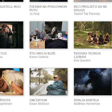
IJATELJ, MOJ
PJESNIK NA POSLOVNOM
RECI PROLJEĆU DA NE
PUTU
DOLAZI
Ju Anqi
Saeed Taji Farouky
ETLIĆ
ŠTO SMO SI BLIŽE
ŠVEDSKA TEORIJA
ia
Karen Guthrie
LJUBAVI
Erik Gandini
ŽIVOTA
UNCERTAIN
ZEMLJA KARTELA
egeleisen
Ewan McNicol
Matthew Heineman