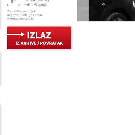
ZagrebDox je projekt
neprofitne udruge Factum
www.factum.com.hr