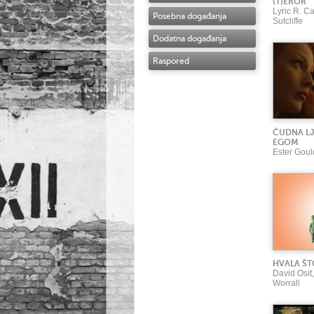
(T)EROR
Lyric R. Ca
Posebna događanja
Sutcliffe
Dodatna događanja
Raspored
ČUDNA LJ
EGOM
Ester Goul
HVALA ŠT
David Osit
Worrall