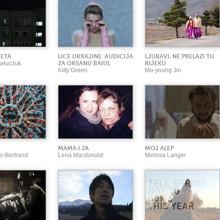
JETA
LICE UKRAJINE: AUDICIJA
LJUBAVI, NE PRELAZI TU
wluczuk
ZA OKSANU BAIUL
RIJEKU
Kitty Green
Mo-young Jin
MAMA I JA
MOJ ALEP
s-Bertrand
Lena Macdonald
Melissa Langer