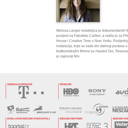
Melissa Langer redateljica je dokumentarnih f
povijest na Fakultetu Carlton, a radila je za P
House i Creative Time u New Yorku. Posljednji
instalacija, koje su sada dio stalnog postava u
kratkometražni filmovi su
Hauled Out
,
Treasure
je najnoviji film.
GENERALNI SPONZOR
SPONZORI
EKSKLUZIVNI MEDIJSKI POKROVITELJ
MEDIJSKI PARTNERI
MEDIJSKI PO