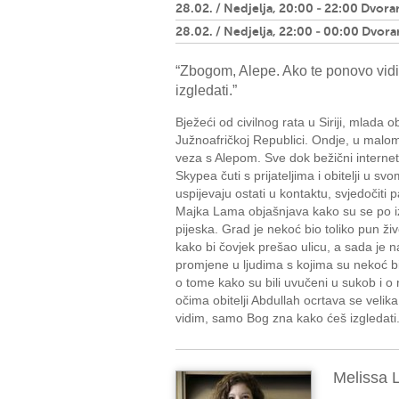
28.02. / Nedjelja, 20:00 - 22:00 Dvora
28.02. / Nedjelja, 22:00 - 00:00 Dvora
“Zbogom, Alepe. Ako te ponovo vid
izgledati.”
Bježeći od civilnog rata u Siriji, mlada ob
Južnoafričkoj Republici. Ondje, u malo
veza s Alepom. Sve dok bežični internet 
Skypea čuti s prijateljima i obitelji u s
uspijevaju ostati u kontaktu, svjedočiti 
Majka Lama objašnjava kako su se po izb
pijeska. Grad je nekoć bio toliko pun ži
kako bi čovjek prešao ulicu, a sada je 
promjene u ljudima s kojima su nekoć bili 
o tome kako su bili uvučeni u sukob i o 
očima obitelji Abdullah ocrtava se veli
vidim, samo Bog zna kako ćeš izgledati.
Melissa 