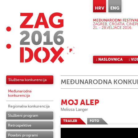
HRV
ENG
MEĐUNARODNI FESTIVA
ZAGREB, CROATIA, CINEP
21. - 28.VELJAČE 2016.
: NASLOVNICA
: VIJ
Službena konkurencija
MEĐUNARODNA KONKUR
Međunarodna
konkurencija
MOJ ALEP
Regionalna konkurencija
Melissa Langer
Službeni program
TRAILER
FOTO
Retrospektive
Posebni programi