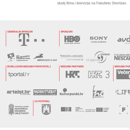
studij filma i televizije na Fakultetu Sheridan.
GENERALNI SPONZOR
SPONZORI
EKSKLUZIVNI MEDIJSKI POKROVITELJ
MEDIJSKI PARTNERI
MEDIJSKI PO
UZ POTPORU