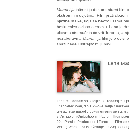
Mama i ja
intimni je dokumentarni film o
ekstremnim uvjetima. Film prati složeni
njezine majke, koja se nekoć i sama bavil
beskućnica ovisna o cracku. Lena je de
ulicama siromašnih četvrti Toronta, a nje
nezaboravna.
Mama i ja
film je o ovisnost
snazi nade i ustrajnosti ljubavi.
Lena Ma
Lena Macdonald spisateljica je, redateljica i 
That Never Won
, dio TSN-ove serije
Engraved
televizije za najbolju dokumentarnu seriju, te
s Michaelom Ondaatjeom i Paulom Thompsonom.
90th Parallel Productions i Ferocious Films te 
Writing Women za istraživanje i razvoj scenari