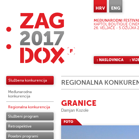
HRV
ENG
MEĐUNARODNI FESTIVA
KAPTOL BOUTIQUE CINEM
26. VELJAČE - 5.OŽUJKA 2
: NASLOVNICA
: VIJ
Službena konkurencija
REGIONALNA KONKUREN
Međunarodna
konkurencija
GRANICE
Regionalna konkurencija
Damjan Kozole
Službeni program
FOTO
Retrospektive
Posebni programi