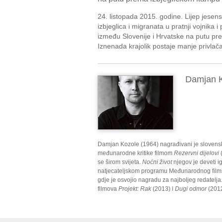
24. listopada 2015. godine. Lijep jesen
izbjeglica i migranata u pratnji vojnika i
između Slovenije i Hrvatske na putu p
Iznenada krajolik postaje manje privlač
Damjan 
Damjan Kozole (1964) nagrađivani je slovenski
međunarodne kritike filmom
Rezervni dijelovi
se širom svijeta.
Noćni život
njegov je deveti i
natjecateljskom programu Međunarodnog films
gdje je osvojio nagradu za najboljeg redatelj
filmova
Projekt: Rak
(2013) i
Dugi odmor
(2012