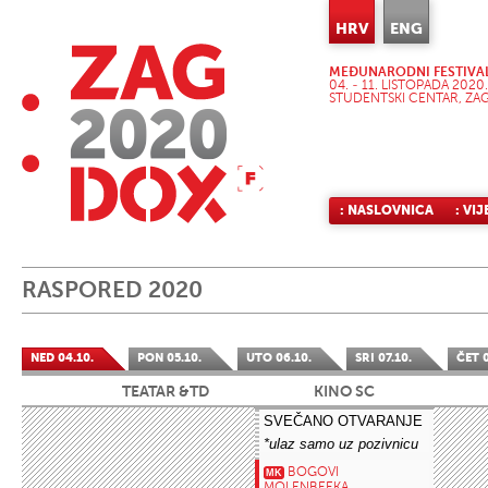
HRV
ENG
MEĐUNARODNI FESTIVA
04. - 11. LISTOPADA 2020.
STUDENTSKI CENTAR, ZA
: NASLOVNICA
: VIJ
RASPORED 2020
NED 04.10.
PON 05.10.
UTO 06.10.
SRI 07.10.
ČET 0
TEATAR &TD
KINO SC
SVEČANO OTVARANJE
*ulaz samo uz pozivnicu
BOGOVI
MK
MOLENBEEKA