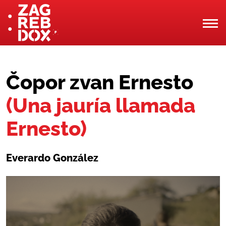
Čopor zvan Ernesto
(Una jauría llamada
Ernesto)
Everardo González