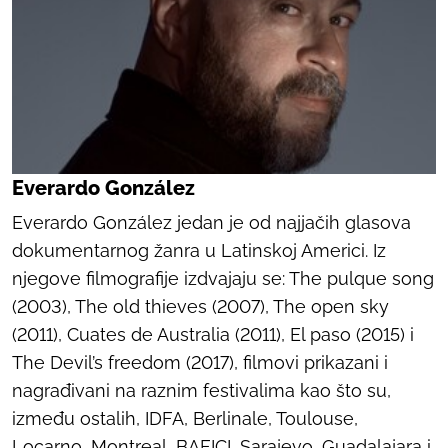
Everardo González
Everardo González jedan je od najjačih glasova
dokumentarnog žanra u Latinskoj Americi. Iz
njegove filmografije izdvajaju se: The pulque song
(2003), The old thieves (2007), The open sky
(2011), Cuates de Australia (2011), El paso (2015) i
The Devil’s freedom (2017), filmovi prikazani i
nagrađivani na raznim festivalima kao što su,
između ostalih, IDFA, Berlinale, Toulouse,
Locarno, Montreal, BAFICI, Sarajevo, Guadalajara i