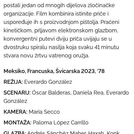
postali jedan od mnogih dijelova zločinačke
organizacije. Film kombinira istinite priče i
uspoređuje ih s proizvodnjom pištolja. Praćeni
kinetičkom, prljavom elektronskom glazbom,
konvergentni putevi dviju priča uvijaju se u
dvostruku spiralu nasilja koja svaku 41 minutu
stvara novu žrtvu vatrenog oružja.
Meksiko, Francuska, Švicarska 2023, '78
REŽIJA:
Everardo González
SCENARIJ:
Óscar Balderas, Daniela Rea, Everardo
González
KAMERA:
María Secco
MONTAŽA:
Paloma López Carrillo
GLAZBA:
Andrés Sánchéz Maher, Haxah, Konk