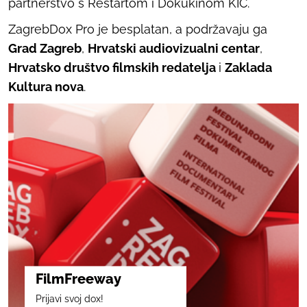
partnerstvo s Restartom i Dokukinom KIC.
ZagrebDox Pro je besplatan, a podržavaju ga
Grad Zagreb
,
Hrvatski audiovizualni centar
,
Hrvatsko društvo filmskih redatelja
i
Zaklada
Kultura nova
.
FilmFreeway
Prijavi svoj dox!