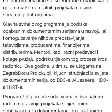
na platformama kao što su YouTube i TikTok, kao i
golem niz komercijalnih projekata na svim
streaming
platformama.
Glavna svrha ovog programa je podrška
odabranim dokumentarnim serijama u razvoju, ali
i omogućavanje njihova predstavljanja
televizijama, producentima, financijerima i
distributerima. Mentori, kao i razni predavači i
kolege pružaju podršku tijekom tog procesa kroz
radionicu. Ove godine, u tim su se ulogama na
ZagrebDoxu Pro okupili ključni stručnjaci iz svijeta
dokumentarnih serija, od BBC-a, Al Jazeere, HBO-
a i HRT-a.
Program želi pomoći sudionicima individualnim
radom na razvoju projekata s cijenjenim
stručnjacima za dokumentarni film i pružanjem