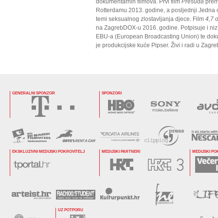
dokumentarnih filmova. Prvi film
Presuda
premi
Rotterdamu 2013. godine, a posljednji Jedna 
temi seksualnog zlostavljanja djece. Film
4,7
o
na ZagrebDOX-u 2016. godine. Potpisuje i niz 
EBU-a (European Broadcasting Union) te doku
je produkcijske kuće Pipser. Živi i radi u Zagre
GENERALNI SPONZOR
SPONZORI
EKSKLUZIVNI MEDIJSKI POKROVITELJ
MEDIJSKI PARTNERI
MEDIJSKI PO
UZ POTPORU