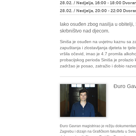
28.02. / Nedjelja, 16:00 - 18:00 Dvora
28.02. / Nedjelja, 20:00 - 22:00 Dvora
Iako osuđen zbog nasilja u obitelji,
skrbništvo nad djecom.
Siniša je osuđen na uvjetnu kaznu sa zaš
zapuštanja i zlostavljanja djeteta te tjel
vršila očevid, imao je 4.7 promila alkoh
probacijskog perioda Siniša je prolazio
zadržao je posao, zatražio i dobio razv
Đuro Ga
Đuro Gavran magistrirao je režiju dokumentar
Zagrebu i dizajn na Grafičkom fakultetu u Sveuč