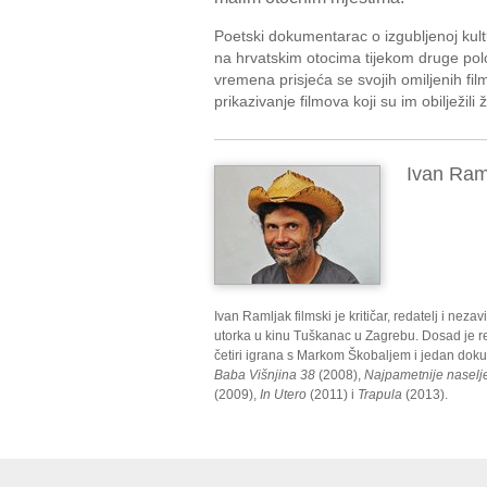
Poetski dokumentarac o izgubljenoj kult
na hrvatskim otocima tijekom druge polo
vremena prisjeća se svojih omiljenih fi
prikazivanje filmova koji su im obilježili ž
Ivan Ram
Ivan Ramljak filmski je kritičar, redatelj i ne
utorka u kinu Tuškanac u Zagrebu. Dosad je re
četiri igrana s Markom Škobaljem i jedan doku
Baba Višnjina
38
(2008),
Najpametnije naselje
(2009),
In Utero
(2011) i
Trapula
(2013).