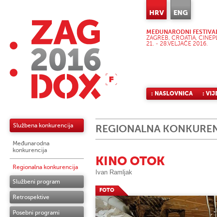
HRV
ENG
MEĐUNARODNI FESTIVA
ZAGREB, CROATIA, CINEP
21. - 28.VELJAČE 2016.
: NASLOVNICA
: VIJ
Službena konkurencija
REGIONALNA KONKUREN
Međunarodna
konkurencija
KINO OTOK
Regionalna konkurencija
Ivan Ramljak
Službeni program
FOTO
Retrospektive
Posebni programi