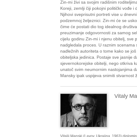
Zin-mi živi sa svojim radišnim roditelj
Koreji, zemlji čiji pokojni politički vođe
Njihovi sveprisutni portreti vise u dne
podzemnoj željeznici. Zin-mi će se usko
čime će postati dio tog idealnog društva
preuzimanje odgovornosti za samog seb
cijelu godinu Zin-mi i njenu obitelj, sve
nadgledala proces. U raznim scenama s
nadležnih autoriteta o tome kako se još 
obiteljska jedinica. Postaje sve jasnije
sjevernokorejske obitelji, nego otkriva
unatoč svim neumornim nastojanjima da 
Mansky ipak uspijeva snimiti stvarnost
Vitaly M
Vitalij Manski (Lavov, Ukrajina, 1963) diplomi