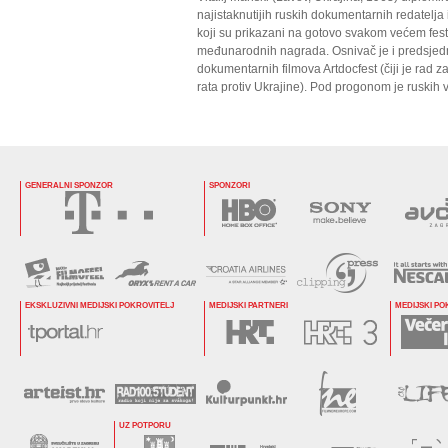
najistaknutijih ruskih dokumentarnih redatelja
koji su prikazani na gotovo svakom većem festiv
međunarodnih nagrada. Osnivač je i predsjedn
dokumentarnih filmova Artdocfest (čiji je rad z
rata protiv Ukrajine). Pod progonom je ruskih v
GENERALNI SPONZOR
SPONZORI
EKSKLUZIVNI MEDIJSKI POKROVITELJ
MEDIJSKI PARTNERI
MEDIJSKI PO
UZ POTPORU