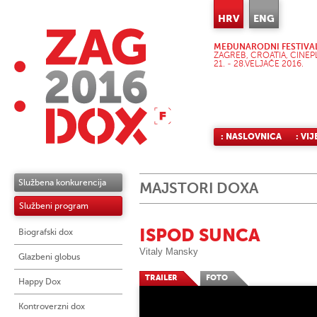
HRV
ENG
MEĐUNARODNI FESTIVA
ZAGREB, CROATIA, CINEP
21. - 28.VELJAČE 2016.
: NASLOVNICA
: VIJ
Službena konkurencija
MAJSTORI DOXA
Službeni program
ISPOD SUNCA
Biografski dox
Vitaly Mansky
Glazbeni globus
TRAILER
FOTO
Happy Dox
Kontroverzni dox