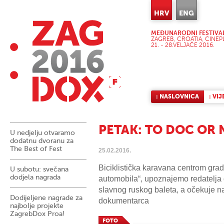
HRV
ENG
MEĐUNARODNI FESTIVA
ZAGREB, CROATIA, CINEP
21. - 28.VELJAČE 2016.
: NASLOVNICA
: VIJ
PETAK: TO DOC OR 
U nedjelju otvaramo
dodatnu dvoranu za
The Best of Fest
25.02.2016.
Biciklistička karavana centrom grada 
U subotu: svečana
dodjela nagrada
automobila“, upoznajemo redatelj
slavnog ruskog baleta, a očekuje na
Dodijeljene nagrade za
dokumentarca
najbolje projekte
ZagrebDox Proa!
FOTO