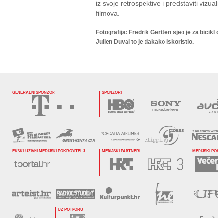
iz svoje retrospektive i predstaviti viz
filmova.
Fotografija: Fredrik Gertten sjeo je za bicik
Julien Duval to je dakako iskoristio.
GENERALNI SPONZOR
SPONZORI
EKSKLUZIVNI MEDIJSKI POKROVITELJ
MEDIJSKI PARTNERI
MEDIJSKI PO
UZ POTPORU