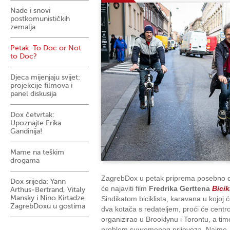
Nade i snovi
postkomunističkih
zemalja
Petak: To Doc or Not
to Doc?
Djeca mijenjaju svijet:
projekcije filmova i
panel diskusija
Dox četvrtak:
Upoznajte Erika
Gandinija!
Mame na teškim
drogama
ZagrebDox u petak priprema posebno 
Dox srijeda: Yann
će najaviti film
Fredrika Gerttena
Bicik
Arthus-Bertrand, Vitaly
Mansky i Nino Kirtadze
Sindikatom biciklista, karavana u kojoj 
ZagrebDoxu u gostima
dva kotača s redateljem, proći će centro
organizirao u Brooklynu i Torontu, a tim
problem suvremenog prijevoza. Naime, 