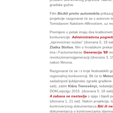
gradske gužve.
Film
Bicikli protiv automobila
prikazuj
projekcije razgovarat će se s autorom te
Tomislavom Nakićem-Alfirovićem, uz mo
Premijere u petak imaju dva kratkometr
konkurencije:
Administrativna pogre
„isprovocirao sustav“ (dvorana 5, 18 sat
Zlatka Stolice
, film o hrvatskom prekar
ima i Factumentarac
Generacija '68
red
revolucionarnojgeneraciji (dvorana 3, 19
nakon filmova.
Razgovarat će se i s troje festivalskih gos
regionalnoj konkurenciji. Bit će to
Meto
sadašnjosti ljubljanske zgrade građene
sati), zatim
Klára Trencsényi,
redatelji
DOKLeipzigu 2015. (dvorana 5, 18 sati)
A zabava se nastavlja
o sjaju i bijedi
(dvorana 1, 21 sat). Nakon projekcija, 
kontroverznog dokumentarca
Biti ili n
dokumentarca o kontroverzama slavno