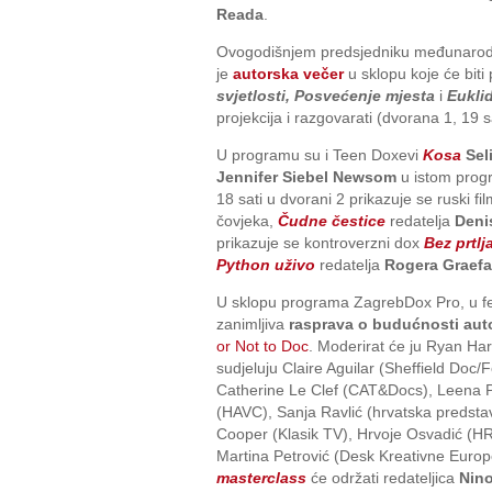
Reada
.
Ovogodišnjem predsjedniku međunarod
je
autorska večer
u sklopu koje će biti
svjetlosti,
Posvećenje mjesta
i
Euklid
projekcija i razgovarati (dvorana 1, 19 sa
U programu su i Teen Doxevi
Kosa
Sel
Jennifer Siebel Newsom
u istom progr
18 sati u dvorani 2 prikazuje se ruski f
čovjeka,
Čudne čestice
redatelja
Deni
prikazuje se kontroverzni dox
Bez prtlj
Python uživo
redatelja
Rogera Graefa
U sklopu programa ZagrebDox Pro, u fes
zanimljiva
rasprava o budućnosti au
or Not to Doc
. Moderirat će ju Ryan Ha
sudjeluju Claire Aguilar (Sheffield Doc
Catherine Le Clef (CAT&Docs), Leena P
(HAVC), Sanja Ravlić (hrvatska predsta
Cooper (Klasik TV), Hrvoje Osvadić (HR
Martina Petrović (Desk Kreativne Europ
masterclass
će održati redateljica
Nino